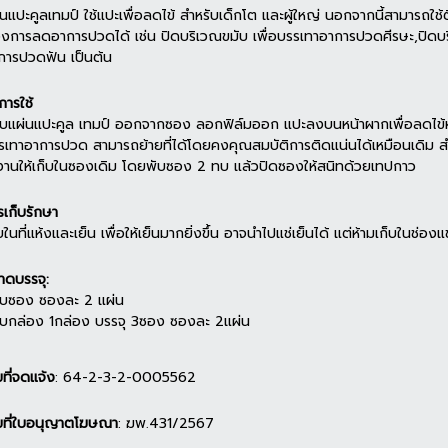
่นแปะคูลเทมป์ ใช้แปะเพื่อลดไข้ สำหรับเด็กโต และผู้ใหญ่ นอกจากนี้สามารถใช้ต
องการลดอาการปวดได้ เช่น ปิดบริเวณขมับ เพื่อบรรเทาอาการปวดศีรษะ,ปิดบ
การปวดฟัน เป็นต้น
ีการใช้
ิบแผ่นแปะคูล เทมป์ ออกจากซอง ลอกฟิล์มออก แปะลงบนหน้าผากเพื่อลดไข้หรื
รเทาอาการปวด สามารถย้ายที่ได้โดยคงคุณสมบัติการติดแน่นได้เหมือนเดิม สำหร
้งานให้เก็บในซองเดิม โดยพับซอง 2 ทบ แล้วปิดซองให้สนิทด้วยเทปกาว
รเก็บรักษา
บในที่แห้งและเย็น เพื่อให้เย็นมากยิ่งขึ้น อาจนำไปแช่เย็นได้ แต่ห้ามเก็บในช่องแ
าดบรรจุ:
บซอง ซองละ 2 แผ่น
บกล่อง 1กล่อง บรรจุ 3ซอง ซองละ 2แผ่น
ขที่จดแจ้ง
: 64-2-3-2-0005562
ขที่ใบอนุญาตโฆษณา
: ฆพ.431/2567