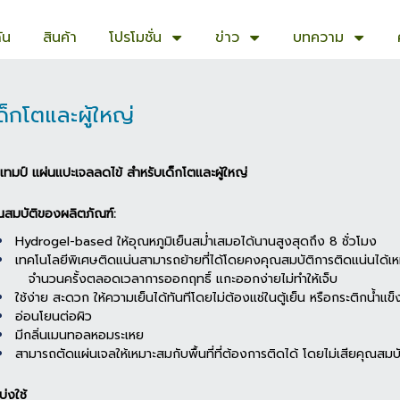
ัน
สินค้า
โปรโมชั่น
ข่าว
บทความ
็กโตและผู้ใหญ่
ลเทมป์ แผ่นแปะเจลลดไข้ สำหรับเด็กโตและผู้ใหญ่
ณสมบัติของผลิตภัณฑ์:
Hydrogel-based ให้อุณหภูมิเย็นสม่ำเสมอได้นานสูงสุดถึง 8 ชั่วโมง
เทคโนโลยีพิเศษติดแน่นสามารถย้ายที่ได้โดยคงคุณสมบัติการติดแน่นได้เ
จำนวนครั้งตลอดเวลาการออกฤทธิ์ แกะออกง่ายไม่ทำให้เจ็บ
ใช้ง่าย สะดวก ให้ความเย็นได้ทันทีโดยไม่ต้องแช่ในตู้เย็น หรือกระติกน้ำแข็
อ่อนโยนต่อผิว
มีกลิ่นเมนทอลหอมระเหย
สามารถตัดแผ่นเจลให้เหมาะสมกับพื้นที่ที่ต้องการติดได้ โดยไม่เสียคุณสม
บ่งใช้