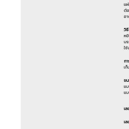
แผ
ต้
อา
วิธ
หย
บร
ใช
กา
เก็
ขน
แบ
แบ
เล
เล