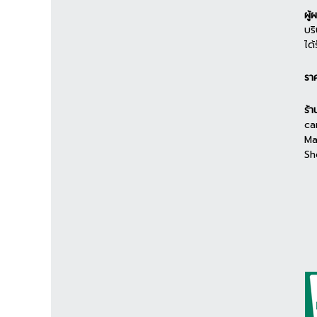
ผู้
บร
ได
รา
ร้า
ca
Ma
Sh