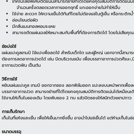
เทคโนโลยีพิเศษติดแน่นสามารถย้ายที่ได้โดยคงคุณสมบัติการติดแน่น
จำนวนครั้งตลอดเวลาการออกฤทธิ์ แกะออกง่ายไม่ทำให้เจ็บ
ใช้ง่าย สะดวก ให้ความเย็นได้ทันทีโดยไม่ต้องแช่ในตู้เย็น หรือกระติกน้
อ่อนโยนต่อผิว
มีกลิ่นเมนทอลหอมระเหย
สามารถตัดแผ่นเจลให้เหมาะสมกับพื้นที่ที่ต้องการติดได้ โดยไม่เสียค
ข้อบ่งใช้
แผ่นแปะคูลเทมป์ ใช้แปะเพื่อลดไข้ สำหรับเด็กโต และผู้ใหญ่ นอกจากนี้สามารถ
ต้องการลดอาการปวดได้ เช่น ปิดบริเวณขมับ เพื่อบรรเทาอาการปวดศีรษะ,
อาการปวดฟัน เป็นต้น
วิธีการใช้
หยิบแผ่นแปะคูล เทมป์ ออกจากซอง ลอกฟิล์มออก แปะลงบนหน้าผากเพื่อลดไข
บรรเทาอาการปวด สามารถย้ายที่ได้โดยคงคุณสมบัติการติดแน่นได้เหมือนเดิม 
ใช้งานให้เก็บในซองเดิม โดยพับซอง 2 ทบ แล้วปิดซองให้สนิทด้วยเทปกาว
การเก็บรักษา
เก็บในที่แห้งและเย็น เพื่อให้เย็นมากยิ่งขึ้น อาจนำไปแช่เย็นได้ แต่ห้ามเก็บในช
ขนาดบรรจุ: