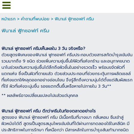
หน้าแรก
>
คำถามที่พบบ่อย
>
ฟินาเล่ ฟู้ทซอฟท์ ครีม
ฟินาเล่ ฟู้ทซอฟท์ ครีม
ฟินาเล่ ฟูทซอฟท์ ครีมเห็นผลใน 3 วัน จริงหรือ?
ด้วยสูตรพิเศษของฟินาเล่ ฟูทซอฟท์ ครีมประกอบด้วยสารสกัดบำรุงเข้มข้น
รวมมากถึง 9 ชนิด ช่วยเพิ่มความชุ่มชื้นให้ผิวที่แห้งกร้าน และอนุภาคขนาด
นาโนช่วยเติมความชุ่มชื้นได้ลึกถึงผิวชั้นในอย่างรวดเร็ว พร้อมขจัดผิวที่
แตกแห้ง ซึ่งเป็นผิวที่ตายแล้ว ด้วยส่วนประกอบที่ช่วยกระตุ้นการผลัดเซลล์
ที่แห้งแตกให้หลุดออกอย่างอ่อนโยน จึงรู้สึกถึงความนุ่มได้ตั้งแต่สัมผัสแรก
ที่ใช้ ผิวที่แห้งจะนุ่มขึ้น รอยแตกตื้นขึ้นหรือหายไปภายใน 3 วัน**
** ผลลัพธ์อาจเปลี่ยนแปลงไปแล้วแต่บุคคล
ฟินาเล่ ฟู้ทซอฟท์ ครีม ดีกว่าครีมในท้องตลาดอย่างไร
สูตรของ ฟินาเล่ ฟู้ทซอฟท์ ครีม มีเนื้อครีมที่บางเบา กลิ่นหอม ซึมเข้าสู่
ผิวหนังได้ดี สูตรเป็นสูตรสมุนไพรเข้มข้นที่ได้ผ่านการทดลองใช้ในคลีนิค มี
ประสิทธิภาพในการรักษา ที่เหนือกว่า มีสารหลักในการบำรุงส้นเท้ามากชนิด