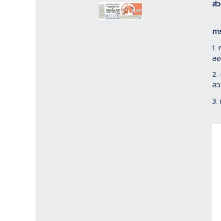
ส่
กา
1.
สอ
2.
สว
3.