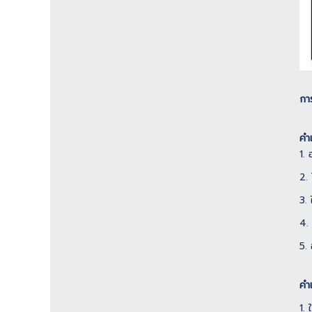
กา
คำ
1.
2.
3.
4.
5.
คำ
1.