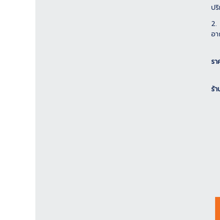
ปร
2.
อา
รา
ร้า